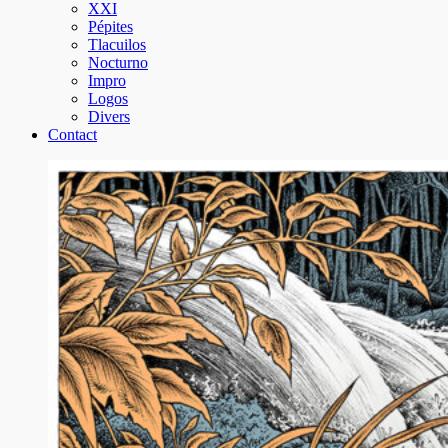
XXI
Pépites
Tlacuilos
Nocturno
Impro
Logos
Divers
Contact